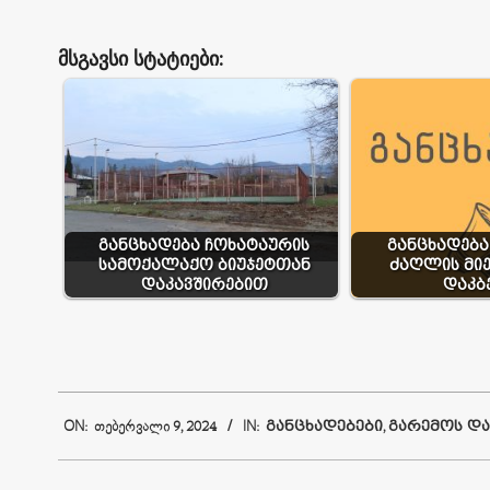
მსგავსი სტატიები:
განცხადება ჩოხატაურის
განცხადებ
სამოქალაქო ბიუჯეტთან
ძაღლის მიე
დაკავშირებით
დაკბ
2024-
ON:
ᲗᲔᲑᲔᲠᲕᲐᲚᲘ 9, 2024
IN:
ᲒᲐᲜᲪᲮᲐᲓᲔᲑᲔᲑᲘ
,
ᲒᲐᲠᲔᲛᲝᲡ ᲓᲐ
02-
09