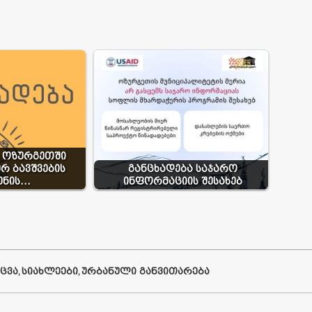
ა ოზურგეთში
რ ბავშვების
განცხადება საჯარო
ენის…
ინფორმაციის შესახებ
ᲪᲕᲐ
,
ᲡᲘᲐᲮᲚᲔᲔᲑᲘ
,
ᲣᲠᲑᲐᲜᲣᲚᲘ ᲒᲐᲜᲕᲘᲗᲐᲠᲔᲑᲐ