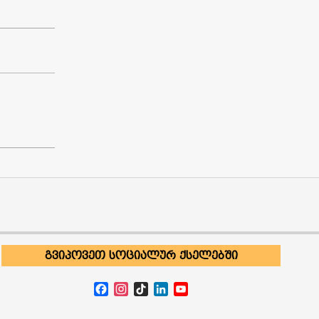
ᲒᲕᲘᲞᲝᲕᲔᲗ ᲡᲝᲪᲘᲐᲚᲣᲠ ᲥᲡᲔᲚᲔᲑᲨᲘ
Facebook
Instagram
TikTok
LinkedIn
YouTube