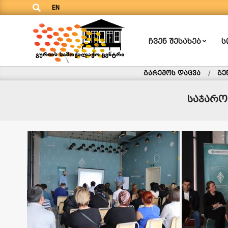
Search
Skip
EN
to
content
ᲩᲕᲔᲜ ᲨᲔᲡᲐᲮᲔᲑ
Ს
Primary
Navigation
გურიის
Menu
გარემოს დაცვა
გე
სამოქალაქო
ცენტრი
საჯარო