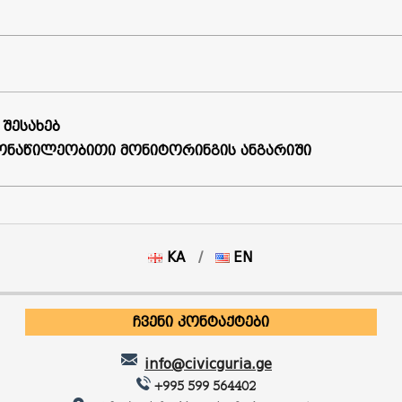
შესახებ
ონაწილეობითი მონიტორინგის ანგარიში
KA
EN
ᲩᲕᲔᲜᲘ ᲙᲝᲜᲢᲐᲥᲢᲔᲑᲘ
info@civicguria.ge
+995 599 564402