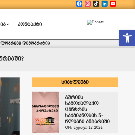
Facebook
Instagram
TikTok
LinkedIn
YouTub
ᲘᲐ
ᲙᲝᲜᲢᲐᲥᲢᲘ
Open
ილობრივი დემოკრატია
ურიაში?
ᲡᲘᲐᲮᲚᲔᲔᲑᲘ
გურიის
სამოქალაქო
ცენტრის
საქმიანობის 5-
წლიანი ანგარიში
ON:
ᲐᲒᲕᲘᲡᲢᲝ 12, 2024