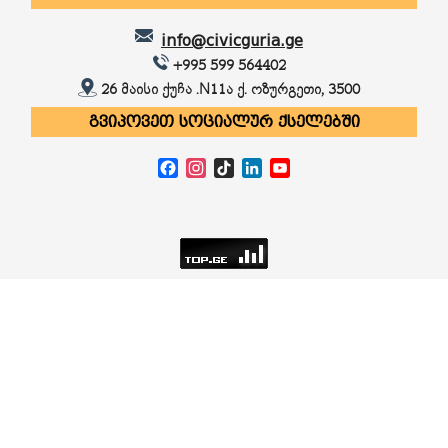
info@civicguria.ge
+995 599 564402
26 მაისი ქუჩა .N11ა ქ. ოზურგეთი, 3500
ᲒᲕᲘᲞᲝᲕᲔᲗ ᲡᲝᲪᲘᲐᲚᲣᲠ ᲥᲡᲔᲚᲔᲑᲨᲘ
Facebook
Instagram
TikTok
LinkedIn
YouTube