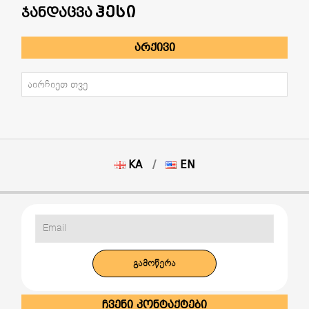
ჰესი
ჯანდაცვა
ᲐᲠᲥᲘᲕᲘ
არქივი
KA
EN
ᲩᲕᲔᲜᲘ ᲙᲝᲜᲢᲐᲥᲢᲔᲑᲘ