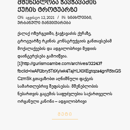
მშენებლობა ჭავჭავაძის
ქუჩის ტროტუარზე
2021-
ON:
ᲐᲒᲕᲘᲡᲢᲝ 12, 2021
IN:
ᲡᲘᲐᲮᲚᲔᲔᲑᲘ
,
ᲣᲠᲑᲐᲜᲣᲚᲘ ᲒᲐᲜᲕᲘᲗᲐᲠᲔᲑᲐ
08-
12
ქალაქ ოზურგეთში, ჭავჭავაძის ქუჩაზე,
ტროტუარზე რკინის კონსტრუქციის განთავსებამ
მოქალაქეების და ადგილობრივი მედიის
დაინტერესება გამოიწვია.
[1]http://guriismoambe.com/archives/32243?
fbclid=IwAR2bry5T6XyIwk4TajHLX0XEgtqza4gnR5txGSCUg
CzmSk გთავაზობთ აღნიშნული ფაქტის
სამართლებრივ შეფასებას: მშენებლობის
ნებართვის გაცემის საფუძვლებია საქართველოს
ორგანული კანონი – ადგილობრივი
ᲛᲔᲢᲘ