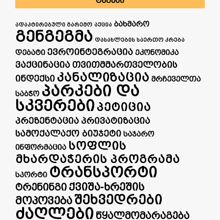
ᲢᲔᲒᲔᲑᲘ
ბახმარო
ადაპტირებული გარემო
აქცია
გენგეგმა
დასახლების საერთო კრება
ევროინტეგრაცია
დებატი
ეკონომიკა
ვაქცინაცია
თვითმმართველობის
კანალიზაცია
ინდექსი
მრჩეველთა
პარკები და
საბჭო
სკვერები
პეტიცია
პრეზენტაცია
პრივატიზაცია
სამოქალაქო ბიუჯეტი
საჯარო
სოფლის
ინფორმაცია
მხარდაჭერის პროგრამა
ტრანსპორტი
სპორტი
ქვიშა-ხრეშის
ტრენინგი
შეხვედრები
მოპოვება
ძაღლები
წყალმომარაგება