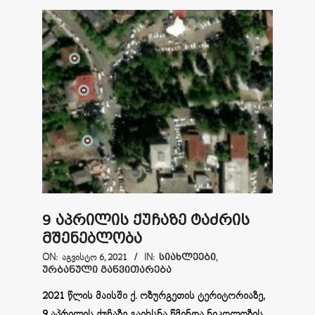
9 აპრილის ქუჩაზე ტაძრის
მშენებლობა
2021-
ON:
ᲐᲒᲕᲘᲡᲢᲝ 6, 2021
IN:
ᲡᲘᲐᲮᲚᲔᲔᲑᲘ
,
ᲣᲠᲑᲐᲜᲣᲚᲘ ᲒᲐᲜᲕᲘᲗᲐᲠᲔᲑᲐ
08-
06
2021 წლის მაისში ქ. ოზურგეთის ტერიტორიაზე,
9 აპრილის ქუჩაზე გაიხსნა წმინდა ნიკოლოზის